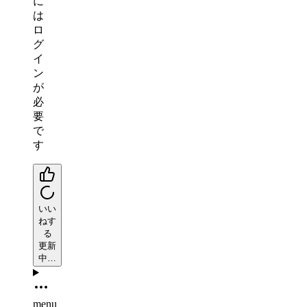
に
は
ロ
グ
イ
ン
が
必
要
で
す
いい
ねす
る
更新
中…
menu