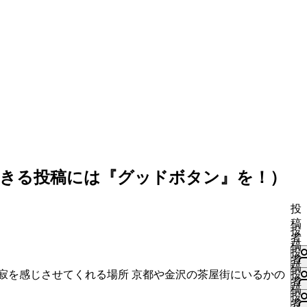
きる投稿には『グッドボタン』を！）
投
稿
投
者
稿
投
者
稿
静寂を感じさせてくれる場所 京都や金沢の茶屋街にいるかの
投
者
稿
投
者