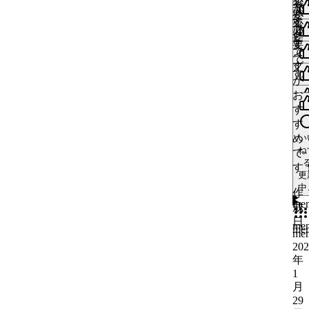
必
ン
で
が
ト
ね
更
要
が
1
す
必
ッ
中
で
必
件
更
要
ピ
い
い
す
要
中
で
ン
ね
で
い
す
グ
い
me
す
ね
更
が
ね
1
中
me
お
件
更
更
い
す
い
中
中
ね
す
い
い
me
め
い
ね
更
ね
ね
で
中
me
me
す
更
更
更
中
中
中
作
me
成
日
me
me
me
202
年
1
月
29