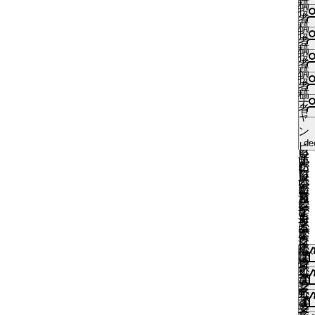
い
稿
投
い
者
い
稿
ね
投
い
者
す
い
稿
ね
投
る
い
者
す
い
稿
に
ね
投
る
い
者
は
す
い
稿
に
ね
チ
ロ
る
い
者
は
す
い
ャ
グ
に
ね
ロ
る
い
ン
イ
は
す
い
グ
de
に
ね
ピ
ン
ロ
る
い
イ
は
す
い
オ
が
グ
に
ね
い
ン
ロ
る
い
ン
必
イ
は
す
い
が
グ
に
ね
カ
要
ン
ロ
る
ね
必
イ
は
す
レ
で
が
グ
に
す
要
ン
ロ
る
ー
す
必
イ
は
る
で
が
グ
に
本
要
ン
ロ
に
す
必
イ
は
店
で
が
グ
は
要
ン
ロ
焼
す
必
イ
ロ
で
が
グ
き
要
ン
グ
い
す
必
イ
野
で
が
イ
ね
要
ン
菜
い
す