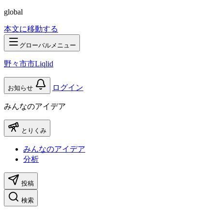
global
本文に移動する
グローバルメニュー
野々市市Liqlid
ログイン
お知らせ
みんなのアイデア
とりくみ
みんなのアイデア
分析
投稿
検索