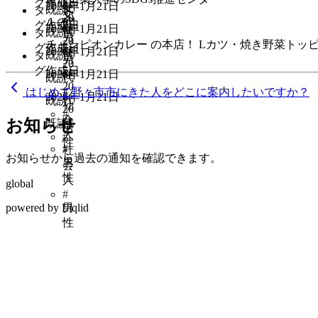
#
グ
作成日
#
2026年1月21日
女
代
既読
タ
女
20
１の１
性
#
グ
作成日
#
2026年1月21日
性
代
既読
タ
男
20
チャンピオンカレー の本店！ Lカツ・焼き野菜トッ
#
グ
作成日
#
2026年1月21日
性
代
既読
タ
男
20
グ
作成日
#
2026年1月21日
性
代
既読
20
#
はじめて野々市市にきた人をどこに案内したいですか？
#
2026年1月21日
代
既読
社
20
#
会
お知らせ
代
既読
男
人
#
性
#
社
お知らせから過去の通知を確認できます。
男
会
性
人
global
#
powered by Liqlid
男
性