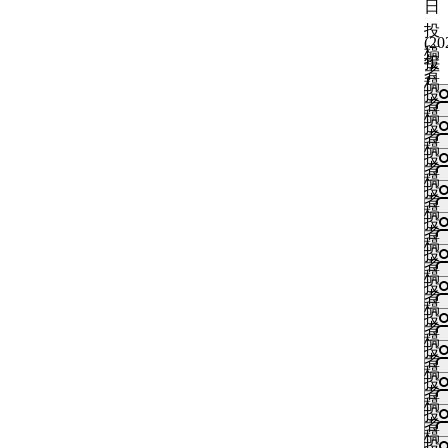
日
投
(
20
稿
年
投
者
1
稿
投
月
者
稿
29
投
者
日
稿
投
編
者
い
稿
集
投
い
者
済
い
稿
ね
投
み
)
い
者
す
い
稿
ね
投
既
る
い
者
す
い
稿
読
に
ね
投
る
い
者
は
す
稿
に
ね
投
ロ
る
者
は
す
い
稿
い
グ
に
投
ロ
る
い
者
い
イ
は
い
稿
グ
に
ね
投
ね
ン
ロ
い
者
イ
は
す
い
稿
す
が
グ
ね
投
ン
ロ
る
い
者
る
必
イ
す
い
稿
が
グ
に
ね
投
に