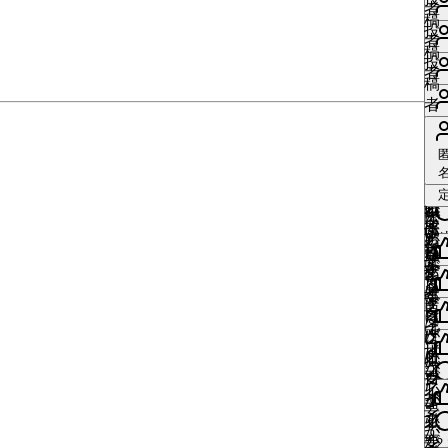
要
ン
る
い
者
必
イ
は
す
稿
は
で
が
に
ね
投
要
ン
い
ロ
る
者
ロ
す
必
は
す
稿
で
が
い
グ
に
グ
投
要
ロ
る
者
す
必
ね
イ
は
イ
稿
で
グ
に
要
す
ン
ロ
ン
い
者
す
イ
は
で
る
が
グ
が
い
ン
ロ
い
い
す
に
必
イ
必
ね
が
グ
い
ね
は
要
ン
要
す
い
い
必
イ
ね
ロ
で
が
で
る
い
ね
更
要
ン
す
い
い
グ
す
必
す
に
ね
い
中
で
が
る
い
ね
イ
更
要
は
す
い
い
い
す
必
に
ね
中
ン
で
ロ
る
ね
い
ね
更
要
は
す
が
す
グ
に
す
ね
中
me
で
ロ
る
必
更
イ
は
る
す
1
す
い
グ
に
中
me
要
ン
件
ロ
に
る
ね
イ
は
で
1
い
が
グ
は
に
me
ン
件
ロ
す
必
イ
ロ
更
は
1
い
が
グ
い
me
中
要
ン
グ
件
ロ
ね
必
イ
1
い
で
が
イ
グ
い
要
ン
件
ね
す
必
ン
イ
更
い
で
が
い
中
me
要
が
ン
2