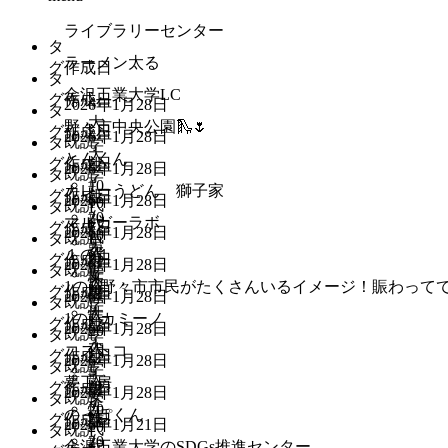
ライブラリーセンター
タ
ラーメン太る
グ
作成日
タ
金沢工業大学LC
グ
作成日
#
2026年1月28日
タ
大
野々市中央公園🛝🌷
グ
作成日
#
2026年1月28日
既読
タ
学
大
とんくん
グ
作成日
生
#
2026年1月28日
既読
タ
学
#
10
カレーうどん 獅子家
グ
作成日
生
#
2026年1月28日
10
代
既読
タ
#
20
代
マルガーラボ
#
グ
作成日
#
2026年1月28日
10
代
既読
タ
#
男
大
代
１の１
#
グ
作成日
男
#
2026年1月28日
性
既読
タ
学
#
女
性
大
1の1 野々市市民がたくさんいるイメージ！賑わって
グ
作成日
男
生
#
2026年1月28日
性
既読
タ
学
#
性
大
1の1 カミーノ
グ
作成日
生
#
2026年1月28日
20
既読
タ
学
大
代
コストコ
グ
作成日
生
#
2026年1月28日
既読
タ
学
#
#
大
夢工房
グ
作成日
男
生
#
2026年1月28日
女
既読
タ
学
#
性
20
のっぽくん
性
グ
作成日
生
#
2026年1月21日
20
代
既読
タ
#
20
代
金沢工業大学のSDGs推進センター