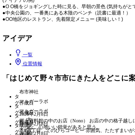
(アイデアの例)
●O O橋をジョギングした時に見る、早朝の景色 (気持ちがと
●中央公園の、一番奥にある木陰のベンチ（読書に最適！）
●OO地区のレストラン、先着限定メニュー (美味しい！)
アイデア
一覧
位置情報
「はじめて野々市市にきた人をどこに
布市神社
タ
マルガーラボ
グ
作成日
タ
マルガーラボ
グ
作成日
#
2026年2月8日
タ
大
郷土資料館の中のお店（Nono） お店の中の格子越
グ
作成日
#
2026年2月8日
既読
タ
学
ような、心地いい錯覚があると思う。
大
本町1丁目 てのひらコーヒー 雰囲気、たたずまいが
グ
生
#
2026年2月8日
既読