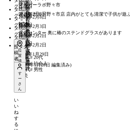
タ
学
作成日
#
大
マルガーラボ野々市
グ
作成日
生
#
20
既読
タ
学
#
社
2026年2月8日
代
マクドナルド野々市店 店内がとても清潔で子供が遊
グ
作成日
生
#
2026年2月8日
男
タ
会
#
社
1の1
性
既読
グ
作成日
男
人
#
2026年2月3日
既読
タ
会
#
性
大
保健センター 奥に椿のステンドグラスがあります
グ
作成日
人
#
2026年2月2日
30
既読
タ
学
#
大
代
グ
作成日
生
#
2026年2月2日
30
既読
投
タグ
学
#
大
位
代
稿
男
生
#
2026年1月29日
既読
置
学
#
#
20代
者
#
性
女
情
男
生
#
社会人
10
(
2026年1月29日
編集済み
)
性
報
性
代
#
男性
あ
す
既読
り
ー
さ
ん
い
い
ね
す
る