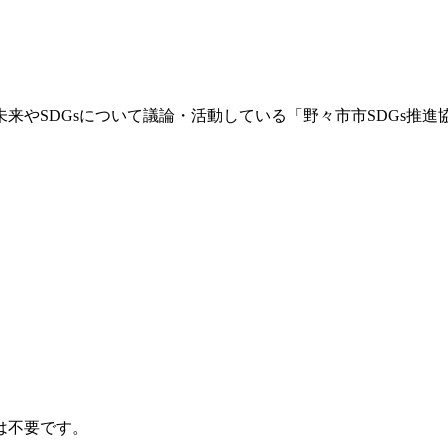
来やSDGsについて議論・活動している「野々市市SDGs推
は不要です。