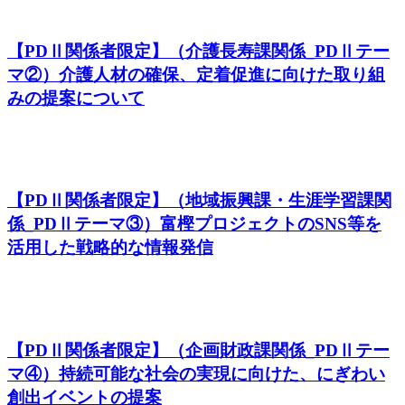
【PDⅡ関係者限定】（介護長寿課関係_PDⅡテー
マ②）介護人材の確保、定着促進に向けた取り組
みの提案について
【PDⅡ関係者限定】（地域振興課・生涯学習課関
係_PDⅡテーマ③）富樫プロジェクトのSNS等を
活用した戦略的な情報発信
【PDⅡ関係者限定】（企画財政課関係_PDⅡテー
マ④）持続可能な社会の実現に向けた、にぎわい
創出イベントの提案