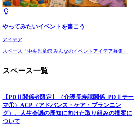
やってみたいイベントを書こう
アイデア
スペース「中央児童館 みんなのイベントアイデア募集」
スペース一覧
【PDⅡ関係者限定】（介護長寿課関係_PDⅡテー
マ①）ACP（アドバンス・ケア・プランニン
グ）、人生会議の周知に向けた取り組みの提案に
ついて