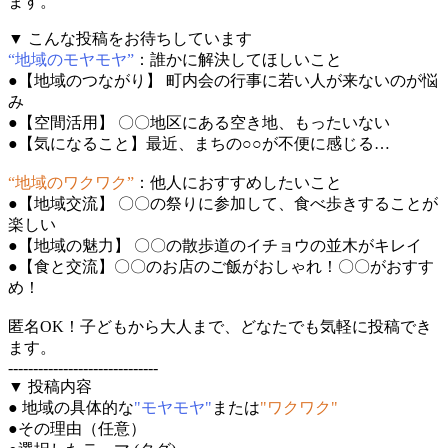
ます。
▼ こんな投稿をお待ちしています
“地域のモヤモヤ”
：誰かに解決してほしいこと
●【地域のつながり】 町内会の行事に若い人が来ないのが悩
み
●【空間活用】 〇〇地区にある空き地、もったいない
●【気になること】最近、まちの○○が不便に感じる…
“地域のワクワク”
：他人におすすめしたいこと
●【地域交流】 〇〇の祭りに参加して、食べ歩きすることが
楽しい
●【地域の魅力】 〇〇の散歩道のイチョウの並木がキレイ
●【食と交流】〇〇のお店のご飯がおしゃれ！〇〇がおすす
め！
匿名OK！子どもから大人まで、どなたでも気軽に投稿でき
ます。
------------------------------
▼ 投稿内容
●
地域の具体的な
"モヤモヤ"
または
"ワクワク"
●
その理由（任意）