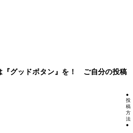
には『グッドボタン』を！ ご自分の投稿
●
投
稿
方
法
●