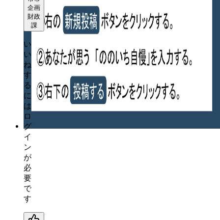
企画
財政
課
い
い
ね
す
る
に
は
ロ
グ
イ
ン
が
必
要
で
す