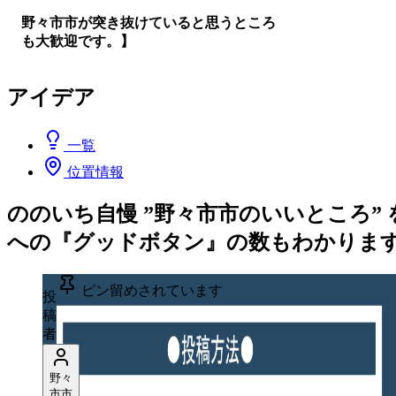
野々市市が突き抜けていると思うところ
も大歓迎です。】
アイデア
一覧
位置情報
ののいち自慢 ”野々市市のいいところ
への『グッドボタン』の数もわかりま
ピン留めされています
投
稿
者
野々
市市