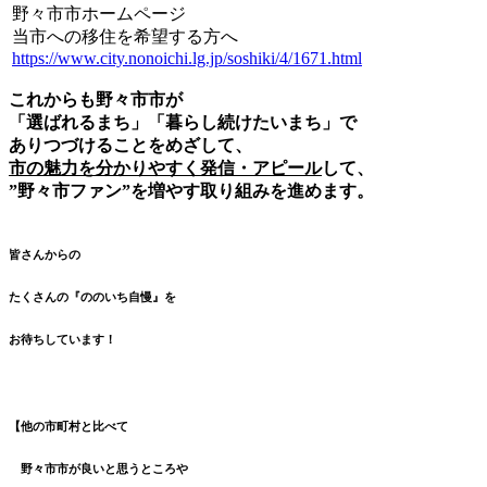
野々市市ホームページ
当市への移住を希望する方へ
https://www.city.nonoichi.lg.jp/soshiki/4/1671.html
これからも野々市市が
「選ばれるまち」「暮らし続けたいまち」で
ありつづけることをめざして、
市の魅力を分かりやすく発信・アピール
して、
”野々市ファン”を増やす取り組みを進めます。
皆さんからの
たくさんの『ののいち自慢』を
お待ちしています！
【他の市町村と比べて
野々市市が良いと思うところや